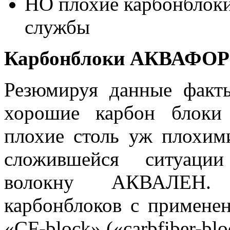
НО плохие карбонблоки
службы
Карбонблоки АКВАФОР
Резюмируя данные факты
хорошие карбон блоки
плохие столь уж плохи
сложившейся ситуации
волокну АКВАЛЕН. Т
карбонблоков с примен
«CF-block» («carbfiber-blo