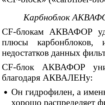
Карбноблок АКВАФ
CF-блокам АКВАФОР уда
плюсы карбонблоков, 
недостатков данных филь
CF-блок АКВАФОР уник
благодаря АКВАЛЕНу:
Он гидрофилен, а имен
хорошо распределяет ф